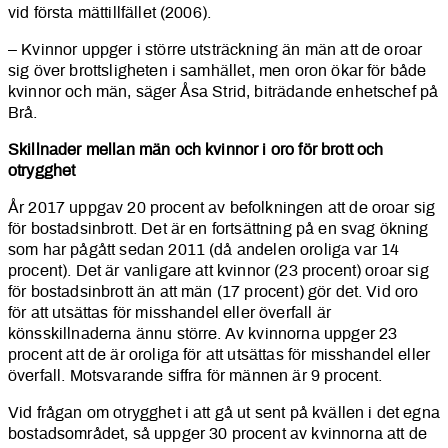
vid första mättillfället (2006).
– Kvinnor uppger i större utsträckning än män att de oroar
sig över brottsligheten i samhället, men oron ökar för både
kvinnor och män, säger Åsa Strid, biträdande enhetschef på
Brå.
Skillnader mellan män och kvinnor i oro för brott och
otrygghet
År 2017 uppgav 20 procent av befolkningen att de oroar sig
för bostadsinbrott. Det är en fortsättning på en svag ökning
som har pågått sedan 2011 (då andelen oroliga var 14
procent). Det är vanligare att kvinnor (23 procent) oroar sig
för bostadsinbrott än att män (17 procent) gör det. Vid oro
för att utsättas för misshandel eller överfall är
könsskillnaderna ännu större. Av kvinnorna uppger 23
procent att de är oroliga för att utsättas för misshandel eller
överfall. Motsvarande siffra för männen är 9 procent.
Vid frågan om otrygghet i att gå ut sent på kvällen i det egna
bostadsområdet, så uppger 30 procent av kvinnorna att de