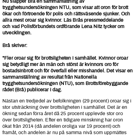
Nu släpper Brå en sammanfattning av
trygghetsundersökningen NTU, som visar att oron för brott
ökar och förtroende för polis och rättsväsende sjunker. Och
allra mest oroar sig kvinnor. Läs Brås pressmeddelande
och vad Polisförbundets ordförande Lena Nitz tycker om
utvecklingen.
Brå skriver:
"Fler oroar sig för brottsligheten i samhället. Kvinnor oroar
sig betydligt mer än män och störst är kvinnors oro för
bostadsinbrott och för överfall eller misshandel. Det visar en
sammanställning av resultat från Nationella
trygghetsundersökningen (NTU), som Brottsförebyggande
rådet (Brå) publicerar i dag.
Nästan en tredjedel av befolkningen (29 procent) oroar sig i
stor utsträckning över brottsligheten i samhället. Det är en
ökning sedan förra året då 25 procent upplevde stor oro
över brottsligheten. Efter en tidigare minskning har oron
ökat från 2014 (då andelen oroliga var 19 procent) och
framåt, och andelen är nu på samma nivå som uppmättes