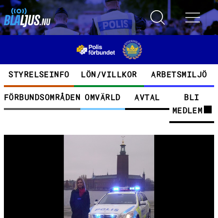
Hoppa till huvudinnehåll
Toggle search
Toggle 
Kategorier
STYRELSEINFO
LÖN/VILLKOR
ARBETSMILJÖ
FÖRBUNDSOMRÅDEN
OMVÄRLD
AVTAL
BLI
MEDLEM