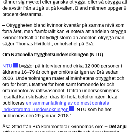
känner sig mycket eller ganska otrygga, eller så otrygga att
de avstår från att gå ut på kvällen. Bland männen uppger 9
procent detsamma.
– Otryggheten bland kvinnor kvarstår på samma nivå som
förra året, men framförallt kan vi notera att andelen otrygga
kvinnor fortsatt är betydligt större än andelen otrygga män,
säger Thomas Hvitfeldt, enhetschef på Brå.
Om Nationella trygghetsundersökningen (NTU)
NTU
bygger på intervjuer med cirka 12 000 personer i
åldrarna 16–79 år och genomförs årligen av Brå sedan
2006. Undersökningen mäter allmänhetens otrygghet och
oro för brott, utsatthet för brott samt förtroende för och
erfaren­heter av rättsväsendet. Utifrån undersökningens
resultat kan slutsatser dras för hela befolkningen. Idag
publiceras
en sammanfattning av de mest centrala
indikatorerna i undersökningen
. NTU som helhet
publiceras den 29 januari 2018."
Åsa Strid från Brå kommenterar kvinnornas oro:
– Det är ju