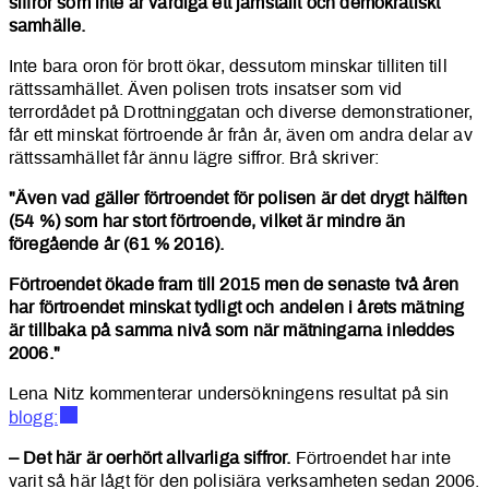
siffror som inte är värdiga ett jämställt och demokratiskt
samhälle.
Inte bara oron för brott ökar, dessutom minskar tilliten till
rättssamhället. Även polisen trots insatser som vid
terrordådet på Drottninggatan och diverse demonstrationer,
får ett minskat förtroende år från år, även om andra delar av
rättssamhället får ännu lägre siffror. Brå skriver:
"Även vad gäller förtroendet för polisen är det drygt hälften
(54 %) som har stort förtroende, vilket är mindre än
föregående år (61 % 2016).
Förtroendet ökade fram till 2015 men de senaste två åren
har förtroendet minskat tydligt och andelen i årets mätning
är tillbaka på samma nivå som när mätningarna inleddes
2006."
Lena Nitz kommenterar undersökningens resultat på sin
blogg:
– Det här är oerhört allvarliga siffror.
Förtroendet har inte
varit så här lågt för den polisiära verksamheten sedan 2006.